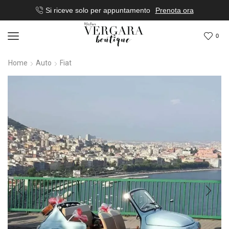
Si riceve solo per appuntamento
Prenota ora
0
Home
Auto
Fiat