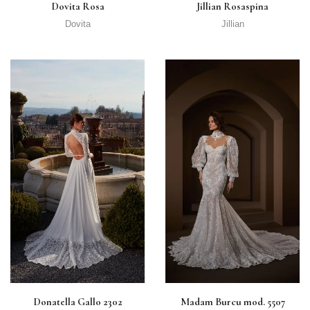
Dovita Rosa
Jillian Rosaspina
Dovita
Jillian
Donatella Gallo 2302
Madam Burcu mod. 5507