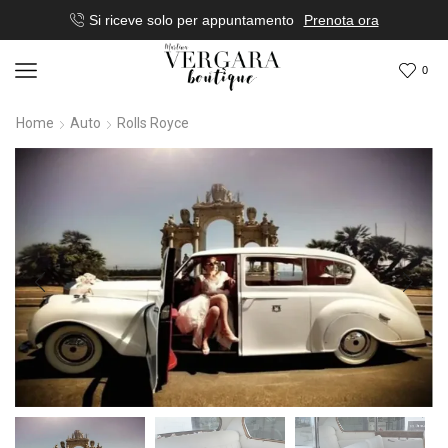
Si riceve solo per appuntamento
Prenota ora
0
Home
Auto
Rolls Royce