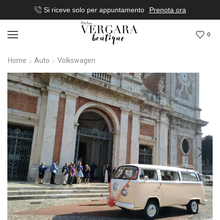
Si riceve solo per appuntamento
Prenota ora
0
Home
Auto
Volkswagen