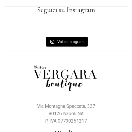
Seguici su Instagram
Vai a Instagram
Via Montagna Spaccata, 327
80126 Napoli NA
P. IVA 07730251217