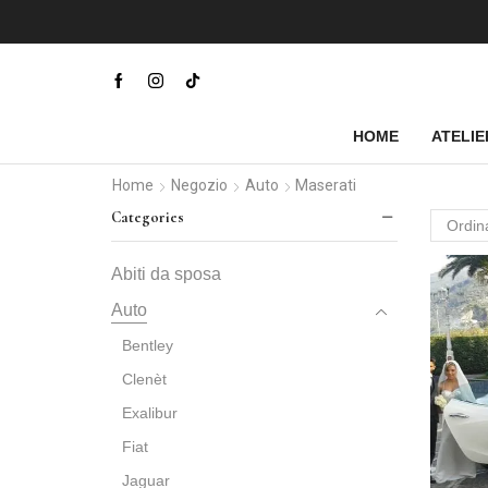
riceve solo per appuntamento
Prenota ora
HOME
ATELIE
Home
Negozio
Auto
Maserati
Categories
Abiti da sposa
Auto
Bentley
Clenèt
Exalibur
Fiat
Jaguar