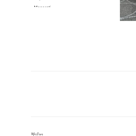
Maserati
Mercedes
Morgan
Porsche
Rolls Royce
Taxi inglesi
Volkswagen
Senza categoria