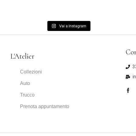
Vai a Instagram
Con
L'Atelier
3
Collezioni
i
Auto
Trucco
Prenota appuntamento