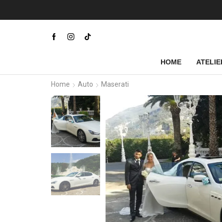
riceve solo per appuntamento
Prenota ora
HOME
ATELIE
Home
Auto
Maserati