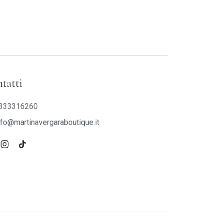
tatti
333316260
nfo@martinavergaraboutique.it