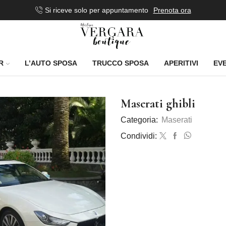
Si riceve solo per appuntamento
Prenota ora
R
L’AUTO SPOSA
TRUCCO SPOSA
APERITIVI
EVE
Maserati ghibli
Categoria:
Maserati
Condividi: